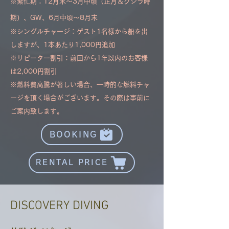
※繁忙期
：12月末～3月中頃（正月＆クジラ時
期）、GW、6月中頃～8月末
※シングルチャージ
：ゲスト1名様から船を出
しますが、1本あたり1,000円追加
※リピーター割引：前回から1年以内のお客様
は2,000円割引
​※燃料費高騰が著しい場合、一時的な燃料チャ
ージを頂く場合がございます。その際は事前に
ご案内致します。
BOOKING
RENTAL PRICE
DISCOVERY DIVING