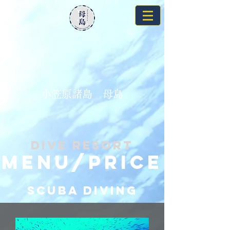
​小笠原諸島 母島
DIVE RESORT
MENU/PRICE
SCUBA DIVING